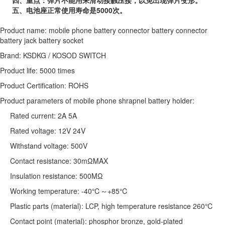
五、
电池座正常使用寿命是
5000
次。
Product name: mobile phone battery connector battery connector
battery jack battery socket
Brand: KSDKG / KOSOD SWITCH
Product life: 5000 times
Product Certification: ROHS
Product parameters of mobile phone shrapnel battery holder:
Rated current: 2A 5A
Rated voltage: 12V 24V
Withstand voltage: 500V
Contact resistance: 30mΩMAX
Insulation resistance: 500MΩ
Working temperature: -40℃～+85℃
Plastic parts (material): LCP, high temperature resistance 260℃
Contact point (material): phosphor bronze, gold-plated