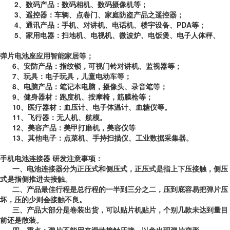
2
、
数码产品：数码相机、数码摄像机等；
3
、
遥控器：车辆、点卷门、家庭防盗产品之遥控器；
4
、
通讯产品：手机、对讲机、电话机、楼宇设备、
PDA
等；
5
、
家用电器：扫地机、电视机、微波炉、电饭煲、电子人体秤、
弹片电池座应用智能家居等；
6
、
安防产品：指纹锁，可视门铃对讲机、监视器等；
7
、
玩具：电子玩具，儿童电动车等；
8
、
电脑产品：笔记本电脑，摄像头、录音笔等；
9
、
健身器材：跑度机、按摩椅，筋膜枪
等；
10
、
医疗器材：血压计、电子体温计、血糖仪等。
11
、
飞行器：无人机、航模。
12
、
美容产品：美甲打磨机，美容仪等
13
、
其他电子：点菜机、手持扫描仪、工业数据采集器。
手机电池连接器 研发注意事项：
一、
电池连接器分为正压式和侧压式，正压式是指上下压接触，侧压
式是指侧推进去接触。
二、
产品最佳行程是总行程的一半到三分之二，压到底容易把弹片压
坏，压的少则会接触不良。
三、
产品大部分是卷装出货，可以贴片机贴片，个别几款未达到量目
前还是散装。
四、
重点：弹片不能用来滑动接触压接，以免出现弹片变形。