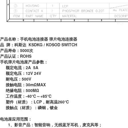
产品名称：手机电池连接器 弹片电池连接器
品
牌：科斯达
KSDKG / KOSOD SWITCH
产品寿命：
5000
次
产品认证：
ROHS
手机弹片电池座产品参数：
额定电流：
2A 5A
额定电压：
12V 24V
耐电压：
500V
接触电阻：
30m
Ω
MAX
绝缘电阻：
500M
Ω
工作温度：
-40
℃～
+85
℃
塑件（材质）：
LCP
，耐高温
260
℃
接触点（材质）：磷铜，镀金
电池座应用范围：
1
、影音产品：智能音响，无线蓝牙耳机，麦克风等；