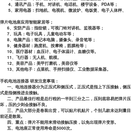
4
、
通讯产品：手机、对讲机、电话机、楼宇设备、
PDA
等；
5
、
家用电器：扫地机、电视机、微波炉、电饭煲、电子人体秤、
弹片电池座应用智能家居等；
6
、
安防产品：指纹锁，可视门铃对讲机、监视器等；
7
、
玩具：电子玩具，儿童电动车等；
8
、
电脑产品：笔记本电脑，摄像头、录音笔等；
9
、
健身器材：跑度机、按摩椅，筋膜枪
等；
10
、
医疗器材：血压计、电子体温计、血糖仪等。
11
、
飞行器：无人机、航模。
12
、
美容产品：美甲打磨机，美容仪等
13
、
其他电子：点菜机、手持扫描仪、工业数据采集器。
手机电池连接器 研发注意事项：
一、
电池连接器分为正压式和侧压式，正压式是指上下压接触，侧压
式是指侧推进去接触。
二、
产品最佳行程是总行程的一半到三分之二，压到底容易把弹片压
坏，压的少则会接触不良。
三、
产品大部分是卷装出货，可以贴片机贴片，个别几款未达到量目
前还是散装。
四、
重点：弹片不能用来滑动接触压接，以免出现弹片变形。
五、
电池座正常使用寿命是
5000
次。