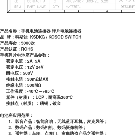
产品名称：手机电池连接器 弹片电池连接器
品
牌：科斯达
KSDKG / KOSOD SWITCH
产品寿命：
5000
次
产品认证：
ROHS
手机弹片电池座产品参数：
额定电流：
2A 5A
额定电压：
12V 24V
耐电压：
500V
接触电阻：
30m
Ω
MAX
绝缘电阻：
500M
Ω
工作温度：
-40
℃～
+85
℃
塑件（材质）：
LCP
，耐高温
260
℃
接触点（材质）：磷铜，镀金
电池座应用范围：
1
、影音产品：智能音响，无线蓝牙耳机，麦克风等；
2
、
数码产品：数码相机、数码摄像机等；
3
、
遥控器：车辆、点卷门、家庭防盗产品之遥控器；