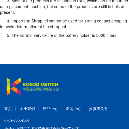
3. Most of the products are shipped in rolls, which can be mounted
on a placement machine, but some of the products are still in bulk at
present.
4. Important: Shrapnel cannot be used for sliding contact crimping
to avoid deformation of the shrapnel.
5. The normal service life of the battery holder is 5000 times.
|
|
|
|
首页
关于我们
产品中心
新闻中心
投资者关系
0769-83662567
地址：中国广东省东莞市黄江合路第一工业区